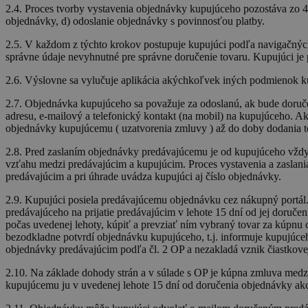
PrestaShop-[abcdef0123
Poskytovateľ
/ D
2.4. Proces tvorby vystavenia objednávky kupujúceho pozostáva zo 4 k
Meno
/ Doména
objednávky, d) odoslanie objednávky s povinnosťou platby.
_ga_ZLBH4PF5NF
.teb
_gcl_au
Google LLC
2.5. V každom z týchto krokov postupuje kupujúci podľa navigačných 
_ga
Goog
.tebau.sk
.teb
správne údaje nevyhnutné pre správne doručenie tovaru. Kupujúci je
_fbp
Meta
2.6. Výslovne sa vylučuje aplikácia akýchkoľvek iných podmienok ku
Platform
Inc.
2.7. Objednávka kupujúceho sa považuje za odoslanú, ak bude doruč
.tebau.sk
adresu, e-mailový a telefonický kontakt (na mobil) na kupujúceho. A
objednávky kupujúcemu ( uzatvorenia zmluvy ) až do doby dodania 
2.8. Pred zaslaním objednávky predávajúcemu je od kupujúceho vždy 
vzťahu medzi predávajúcim a kupujúcim. Proces vystavenia a zaslani
predávajúcim a pri úhrade uvádza kupujúci aj číslo objednávky.
2.9. Kupujúci posiela predávajúcemu objednávku cez nákupný portá
predávajúceho na prijatie predávajúcim v lehote 15 dní od jej doru
počas uvedenej lehoty, kúpiť a prevziať ním vybraný tovar za kúpnu 
bezodkladne potvrdí objednávku kupujúceho, t.j. informuje kupujúce
objednávky predávajúcim podľa čl. 2 OP a nezakladá vznik čiastkove
2.10. Na základe dohody strán a v súlade s OP je kúpna zmluva med
kupujúcemu ju v uvedenej lehote 15 dní od doručenia objednávky akce