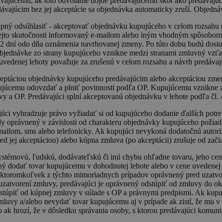
vajúcemu, ak toto odvolanie dôjde predávajúcemu skôr ako predávaj
dávajúcim bez jej akceptácie sa objednávka automaticky zruší. Objedná
ný odsúhlasiť - akceptovať objednávku kupujúceho v celom rozsahu (n
jto skutočnosti informovaný e-mailom alebo iným vhodným spôsobom. 
ote 2 dní odo dňa oznámenia navrhovanej zmeny. Po túto dobu budú dos
jednávke zo strany kupujúceho vznikne medzi stranami zmluvný vzťah
edenej lehoty považuje za zrušenú v celom rozsahu a návrh predáva
ceptáciou objednávky kupujúceho predávajúcim alebo akceptáciou zme
úcemu odovzdať a plniť povinnosti podľa OP. Kupujúcemu vznikne z u
y a OP. Predávajúci splní akceptovanú objednávku v lehote podľa čl. 
júci vyhradzuje právo vyžiadať si od kupujúceho dodanie ďalších potr
ždy oprávnený v závislosti od charakteru objednávky kupujúceho požiad
ailom, sms alebo telefonicky. Ak kupujúci nevykoná dodatočnú auto
d jej akceptáciou) alebo kúpna zmluva (po akceptácii) zrušuje od zači
systémovú, ľudskú, dodávateľskú či inú chybu ohľadne tovaru, jeho cen
pný dodať tovar kupujúcemu v dohodnutej lehote alebo v cene uvedenej
v ktoromkoľvek z týchto mimoriadnych prípadov oprávnený pred uzatvor
 uzatvorení zmluvy, predávajúci je oprávnený odstúpiť od zmluvy do 
stúpiť od kúpnej zmluvy v súlade s OP a právnymi predpismi. Ak kupujú
mluvy a/alebo nevydať tovar kupujúcemu aj v prípade ak zistí, že mu 
 ak hrozí, že v dôsledku správania osoby, s ktorou predávajúci komun