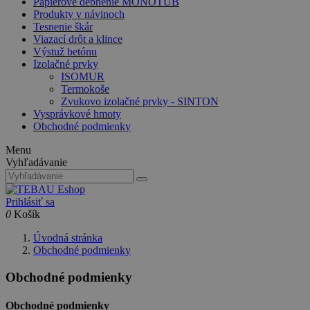
Papierové debnenie MONOTUB
Produkty v návinoch
Tesnenie škár
Viazací drôt a klince
Výstuž betónu
Izolačné prvky
ISOMUR
Termokoše
Zvukovo izolačné prvky - SINTON
Vysprávkové hmoty
Obchodné podmienky
Menu
Vyhľadávanie
Prihlásiť sa
0
Košík
Úvodná stránka
Obchodné podmienky
Obchodné podmienky
Obchodné podmienky