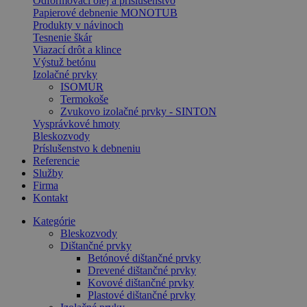
Odformovací olej a príslušenstvo
Papierové debnenie MONOTUB
Produkty v návinoch
Tesnenie škár
Viazací drôt a klince
Výstuž betónu
Izolačné prvky
ISOMUR
Termokoše
Zvukovo izolačné prvky - SINTON
Vysprávkové hmoty
Bleskozvody
Príslušenstvo k debneniu
Referencie
Služby
Firma
Kontakt
Kategórie
Bleskozvody
Dištančné prvky
Betónové dištančné prvky
Drevené dištančné prvky
Kovové dištančné prvky
Plastové dištančné prvky