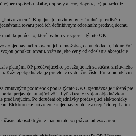
dní
b) výberu spôsobu platby, dopravy a ceny dopravy, c) potvrdenie
chovanie stavu relácie.
nformácie o tom, ako
a „Potvrdzujem“. Kupujúci je povinný uviesť úplné, pravdivé a
nalytics - čo je
me, ktorú mohol koncový
užby spoločnosti Google.
jednávania tovaru pred ich definitívnym odoslaním predávajúcemu.
používateľov priradením
Je zahrnutá v každej
íklad ponúkanie cien v
aili kupujúceho, ktoré by boli v rozpore s týmito OP.
o návštevníkoch,
 stránok.
ov objednávaného tovaru, jeho množstvo, cenu, dodaciu, fakturačnú
 svojou ponukou tovaru, vrátane jeho ceny od odoslania akceptácie
así s platnými OP predávajúceho, považujúc ich za súčasť zmluvného
. Každej objednávke je pridelené evidenčné číslo. Pri komunikácii s
 za zmluvných podmienok podľa týchto OP. Objednávka je určená pre
 portál prejavuje kupujúci vôľu byť viazaný svojou objednávkou
cie predávajúcim. Po doručení objednávky predávajúci elektronicky
o. Elektronické potvrdenie objednávky nie je akceptáciou/prijatím
a súčasne ak osobitným e-mailom alebo správou adresovanou