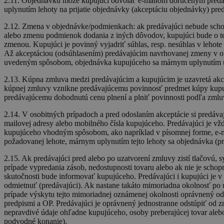
2.11. Objednávku môže kupujúci odvolať e-mailom doručeným predá
uplynutím lehoty na prijatie objednávky (akceptáciu objednávky) pre
2.12. Zmena v objednávke/podmienkach: ak predávajúci nebude schop
alebo zmenu podmienok dodania z iných dôvodov, kupujúci bude o te
zmenou. Kupujúci je povinný vyjadriť súhlas, resp. nesúhlas v leh
Až akceptáciou (odsúhlasením) predávajúcim navrhovanej zmeny v ob
uvedeným spôsobom, objednávka kupujúceho sa márnym uplynutím uv
2.13. Kúpna zmluva medzi predávajúcim a kupujúcim je uzavretá ak
kúpnej zmluvy vznikne predávajúcemu povinnosť predmet kúpy kupuj
predávajúcemu dohodnutú cenu plnení a plniť povinnosti podľa zmluv
2.14. V osobitných prípadoch a pred odoslaním akceptácie si predáva
mailovej adresy alebo mobilného čísla kupujúceho. Predávajúci je v
kupujúceho vhodným spôsobom, ako napríklad v písomnej forme, e-m
požadovanej lehote, márnym uplynutím tejto lehoty sa objednávka (pre
2.15. Ak predávajúci pred alebo po uzatvorení zmluvy zistí tlačovú, 
prípade vypredania zásob, nedostupnosti tovaru alebo ak nie je scho
skutočnosti bude informovať kupujúceho. Predávajúci i kupujúci je 
odmietnuť (predávajúci). Ak nastane takáto mimoriadna okolnosť po
prípade výskytu tejto mimoriadnej oznámenej okolnosti oprávnený od
predpismi a OP. Predávajúci je oprávnený jednostranne odstúpiť od z
nepravdivé údaje ohľadne kupujúceho, osoby preberajúcej tovar alebo
podvodné konanie).