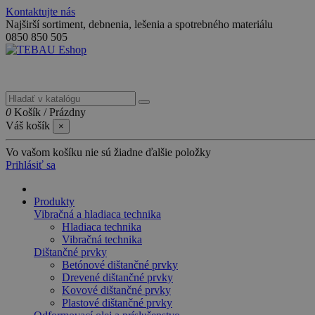
Kontaktujte nás
Najširší sortiment, debnenia, lešenia a spotrebného materiálu
0850 850 505
0
Košík
/
Prázdny
Váš košík
×
Vo vašom košíku nie sú žiadne ďalšie položky
Prihlásiť sa
Produkty
Vibračná a hladiaca technika
Hladiaca technika
Vibračná technika
Dištančné prvky
Betónové dištančné prvky
Drevené dištančné prvky
Kovové dištančné prvky
Plastové dištančné prvky