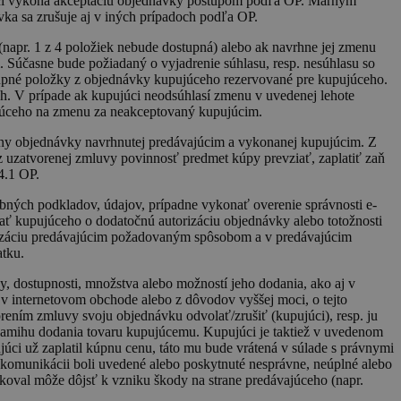
úci vykoná akceptáciu objednávky postupom podľa OP. Márnym
vka sa zrušuje aj v iných prípadoch podľa OP.
apr. 1 z 4 položiek nebude dostupná) alebo ak navrhne jej zmenu
Súčasne bude požiadaný o vyjadrenie súhlasu, resp. nesúhlasu so
tupné položky z objednávky kupujúceho rezervované pre kupujúceho.
. V prípade ak kupujúci neodsúhlasí zmenu v uvedenej lehote
júceho na zmenu za neakceptovaný kupujúcim.
ny objednávky navrhnutej predávajúcim a vykonanej kupujúcim. Z
zatvorenej zmluvy povinnosť predmet kúpy prevziať, zaplatiť zaň
4.1 OP.
ebných podkladov, údajov, prípadne vykonať overenie správnosti e-
ať kupujúceho o dodatočnú autorizáciu objednávky alebo totožnosti
rizáciu predávajúcim požadovaným spôsobom a v predávajúcim
atku.
y, dostupnosti, množstva alebo možností jeho dodania, ako aj v
 v internetovom obchode alebo z dôvodov vyššej moci, o tejto
ením zmluvy svoju objednávku odvolať/zrušiť (kupujúci), resp. ju
okamihu dodania tovaru kupujúcemu. Kupujúci je taktiež v uvedenom
ci už zaplatil kúpnu cenu, táto mu bude vrátená v súlade s právnymi
v komunikácii boli uvedené alebo poskytnuté nesprávne, neúplné alebo
ikoval môže dôjsť k vzniku škody na strane predávajúceho (napr.