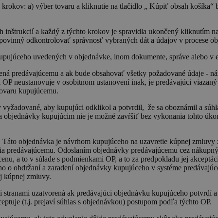
456789]{32}
.eshop.tebau.sk
20 
oména
Uplynutie
platnosti
rokov: a) výber tovaru a kliknutie na tlačidlo „ Kúpiť obsah košíka“ 
Opis
platnosti
au.sk
2 roky
Tento súbor cookie používa služba Google Analytics na za
3 mesiace
Tento súbor cookie nastavuje spoločnosť Doubleclick a vykonáva i
inštrukcií a každý z týchto krokov je spravidla ukončený kliknutím n
2 roky
Tento názov súboru cookie je spojený s Google Universal A
le LLC
koncový používateľ používa webovú stránku, a o akejkoľvek rekla
významná aktualizácia bežnejšie používanej analytickej sl
au.sk
používateľ vidieť pred návštevou uvedenej webovej stránky.
 povinný odkontrolovať správnosť vybraných dát a údajov v procese ob
Tento súbor cookie sa používa na odlíšenie jedinečných 
náhodne vygenerovaného čísla ako identifikátora klienta. 
3 mesiace
Používa Facebook na dodanie radu reklamných produktov, ako napr
pujúceho uvedených v objednávke, inom dokumente, správe alebo v e-m
požiadavke na stránku na webe a slúži na výpočet údajov 
reálnom čase od inzerentov tretích strán
reláciách a kampaniach pre analytické prehľady webových
ená predávajúcemu a ak bude obsahovať všetky požadované údaje - náz
k OP neustanovuje v osobitnom ustanovení inak, je predávajúci viazaný
tovaru kupujúcemu.
vyžadované, aby kupujúci odklikol a potvrdil, že sa oboznámil a súhl
a objednávky kupujúcim nie je možné zavŕšiť bez vykonania tohto úkonu
l. Táto objednávka je návrhom kupujúceho na uzavretie kúpnej zmluvy
čenia predávajúcemu. Odoslaním objednávky predávajúcemu cez nákupný
cenu, a to v súlade s podmienkami OP, a to za predpokladu jej akceptá
ho o obdržaní a zaradení objednávky kupujúceho v systéme predávajúceh
j kúpnej zmluvy.
zi stranami uzatvorená ak predávajúci objednávku kupujúceho potvrdí 
ptuje (t.j. prejaví súhlas s objednávkou) postupom podľa týchto OP.