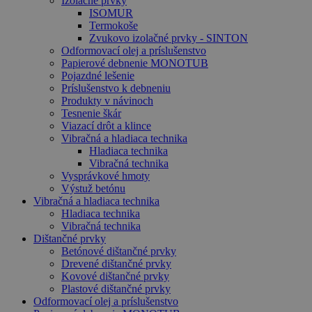
Izolačné prvky
ISOMUR
Termokoše
Zvukovo izolačné prvky - SINTON
Odformovací olej a príslušenstvo
Papierové debnenie MONOTUB
Pojazdné lešenie
Príslušenstvo k debneniu
Produkty v návinoch
Tesnenie škár
Viazací drôt a klince
Vibračná a hladiaca technika
Hladiaca technika
Vibračná technika
Vysprávkové hmoty
Výstuž betónu
Vibračná a hladiaca technika
Hladiaca technika
Vibračná technika
Dištančné prvky
Betónové dištančné prvky
Drevené dištančné prvky
Kovové dištančné prvky
Plastové dištančné prvky
Odformovací olej a príslušenstvo