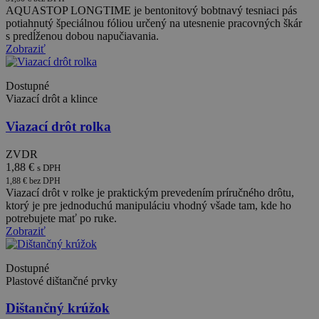
služba Goog
_gcl_au
3 mesiace
Tento
Google LLC
AQUASTOP LONGTIME je bentonitový bobtnavý tesniaci pás
Analytics na
súbor
.tebau.sk
potiahnutý špeciálnou fóliou určený na utesnenie pracovných škár
zachovanie
cookie
s predĺženou dobou napučiavania.
stavu relácie
nastavuje
Zobraziť
spoločnosť
_ga
2 roky
Tento názo
Google LLC
Doubleclick
súboru cook
.tebau.sk
a vykonáva
spojený s
informácie
Dostupné
Google
o tom, ako
Universal
Viazací drôt a klince
koncový
Analytics - č
používateľ
významná
používa
Viazací drôt rolka
aktualizácia
webovú
bežnejšie
stránku, a o
používanej
akejkoľvek
ZVDR
analytickej
reklame,
služby
1,88 €
s DPH
ktorú
spoločnosti
mohol
1,88 € bez DPH
Google. Ten
koncový
Viazací drôt v rolke je praktickým prevedením príručného drôtu,
súbor cooki
používateľ
ktorý je pre jednoduchú manipuláciu vhodný všade tam, kde ho
používa na
vidieť pred
odlíšenie
potrebujete mať po ruke.
návštevou
jedinečných
uvedenej
Zobraziť
používateľo
webovej
priradením
stránky.
náhodne
vygenerova
Dostupné
_fbp
3 mesiace
Používa
Meta
čísla ako
Facebook
Platform
Plastové dištančné prvky
identifikátor
na dodanie
Inc.
klienta. Je
radu
.tebau.sk
zahrnutá v
Dištančný krúžok
reklamných
každej
produktov,