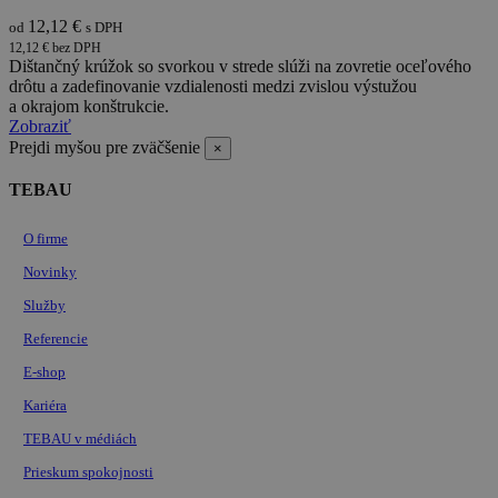
požiadavke 
ako
12,12 €
stránku na 
od
s DPH
napríklad
a slúži na
ponúkanie
12,12 € bez DPH
výpočet úda
cien v
Dištančný krúžok so svorkou v strede slúži na zovretie oceľového
návštevníko
reálnom
drôtu a zadefinovanie vzdialenosti medzi zvislou výstužou
reláciách a
čase od
kampaniach
a okrajom konštrukcie.
inzerentov
analytické
tretích
Zobraziť
prehľady
strán
Prejdi myšou pre zväčšenie
×
webových
stránok.
TEBAU
O firme
Novinky
Služby
Referencie
E-shop
Kariéra
TEBAU v médiách
Prieskum spokojnosti