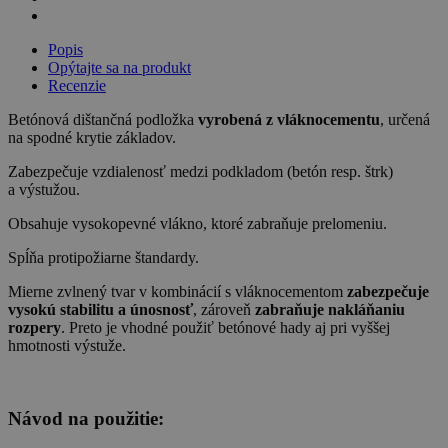
Popis
Opýtajte sa na produkt
Recenzie
Betónová dištančná podložka
vyrobená z vláknocementu
, určená
na spodné krytie základov.
Zabezpečuje vzdialenosť medzi podkladom (betón resp. štrk)
a výstužou.
Obsahuje vysokopevné vlákno, ktoré zabraňuje prelomeniu.
Spĺňa protipožiarne štandardy.
Mierne zvlnený tvar v kombinácií s vláknocementom
zabezpečuje
vysokú stabilitu a únosnosť
, zároveň
zabraňuje nakláňaniu
rozpery
. Preto je vhodné použiť betónové hady aj pri vyššej
hmotnosti výstuže.
Návod na použitie: