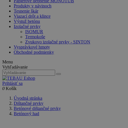
Papierové debnenie MONOTUB
Produkty v návinoch
Tesnenie škár
Viazací drôt a klince
Výstuž betónu
Izolačné prvky
ISOMUR
Termokoše
Zvukovo izolačné prvky - SINTON
Vysprávkové hmoty
Obchodné podmienky
Menu
Vyhľadávanie
Prihlásiť sa
0
Košík
Úvodná stránka
Dištančné prvky
Betónové dištančné prvky
Betónový had