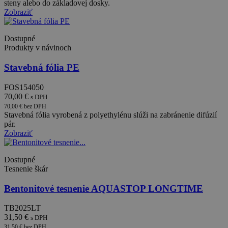
steny alebo do základovej dosky.
relácií
používateľov.
Zobraziť
Spravidla ide
o náhodne
vygenerované
Dostupné
číslo, spôsob
jeho použitia
Produkty v návinoch
môže byť
špecifický pre
Stavebná fólia PE
daný web, ale
dobrým
príkladom je
FOS154050
udržanie
prihláseného
70,00 €
s DPH
stavu
70,00 € bez DPH
používateľa
Stavebná fólia vyrobená z polyethylénu slúži na zabránenie difúzií
medzi
pár.
stránkami.
Zobraziť
Dostupné
Tesnenie škár
Poskytovateľ /
Uplynutie
Meno
Opis
Doména
platnosti
Bentonitové tesnenie AQUASTOP LONGTIME
PrestaShop-
.eshop.tebau.sk
20 dní
Poskytovateľ
Uplynutie
Meno
Opis
[abcdef0123456789]
/ Doména
platnosti
TB2025LT
{32}
Poskytovateľ
Uplynutie
Meno
Opis
31,50 €
s DPH
_ga_ZLBH4PF5NF
.tebau.sk
2 roky
Tento súbor
/ Doména
platnosti
cookie použ
31,50 € bez DPH