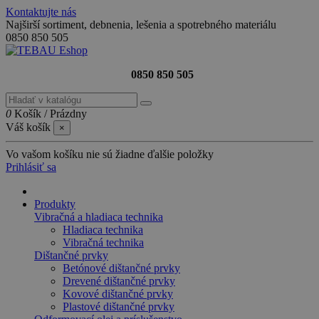
Kontaktujte nás
Najširší sortiment, debnenia, lešenia a spotrebného materiálu
0850 850 505
0850 850 505
0
Košík
/
Prázdny
Váš košík
×
Vo vašom košíku nie sú žiadne ďalšie položky
Prihlásiť sa
Produkty
Vibračná a hladiaca technika
Hladiaca technika
Vibračná technika
Dištančné prvky
Betónové dištančné prvky
Drevené dištančné prvky
Kovové dištančné prvky
Plastové dištančné prvky