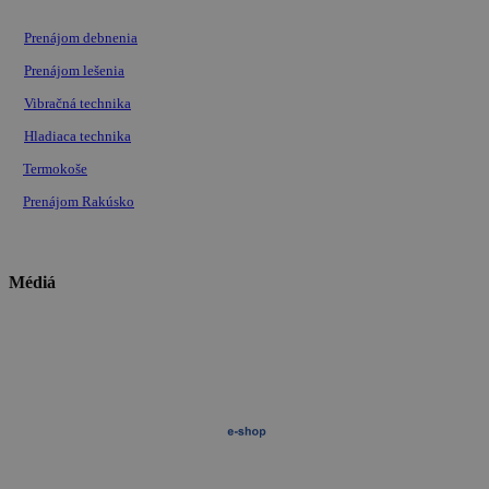
Prenájom debnenia
Prenájom lešenia
Vibračná technika
Hladiaca technika
Termokoše
Prenájom Rakúsko
Médiá