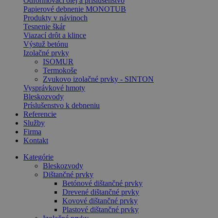
Odformovací olej a príslušenstvo
Papierové debnenie MONOTUB
Produkty v návinoch
Tesnenie škár
Viazací drôt a klince
Výstuž betónu
Izolačné prvky
ISOMUR
Termokoše
Zvukovo izolačné prvky - SINTON
Vysprávkové hmoty
Bleskozvody
Príslušenstvo k debneniu
Referencie
Služby
Firma
Kontakt
Kategórie
Bleskozvody
Dištančné prvky
Betónové dištančné prvky
Drevené dištančné prvky
Kovové dištančné prvky
Plastové dištančné prvky