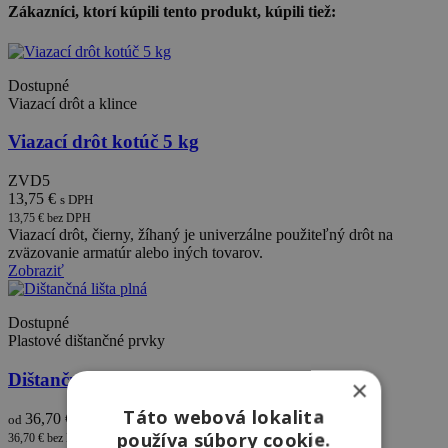
Zákazníci, ktorí kúpili tento produkt, kúpili tiež:
Dostupné
Viazací drôt a klince
Viazací drôt kotúč 5 kg
ZVD5
13,75 €
s DPH
13,75 € bez DPH
Viazací drôt, čierny, žíhaný je univerzálne použiteľný drôt na
zväzovanie armatúr alebo iných tovarov.
Zobraziť
Dostupné
Plastové dištančné prvky
Dištančná lišta plná
×
Táto webová lokalita
36,70 €
od
s DPH
používa súbory cookie.
36,70 € bez DPH