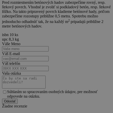
Pred rozmiestnením betónových hadov zabezpečíme rovný, resp.
štrkový povrch. Vhodné je zvoliť si podkladový betón, resp. štrkové
lôžko. Na takto pripravený povrch kladieme betónové hady, pričom
zabezpečíme rozostupy približne 0,5 metra. Spotrebu možno
2
jednoducho odhadnúť tak, že na každý m
pripadajú približne 2
metre betónových hadov.
isbn
10 ks
upc
8,3 kg
Váše Meno
Váš E-mail
Váš telefón
Vaša otázka
Súhlasím so spracovaním osobných údajov, pre možnosť
odpovede na otázku.
Žiadne recenzie