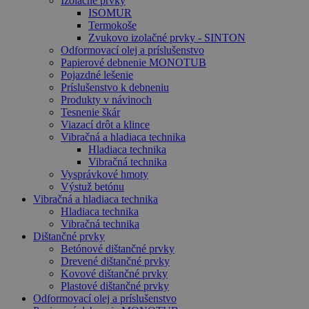
Izolačné prvky
ISOMUR
Termokoše
Zvukovo izolačné prvky - SINTON
Odformovací olej a príslušenstvo
Papierové debnenie MONOTUB
Pojazdné lešenie
Príslušenstvo k debneniu
Produkty v návinoch
Tesnenie škár
Viazací drôt a klince
Vibračná a hladiaca technika
Hladiaca technika
Vibračná technika
Vysprávkové hmoty
Výstuž betónu
Vibračná a hladiaca technika
Hladiaca technika
Vibračná technika
Dištančné prvky
Betónové dištančné prvky
Drevené dištančné prvky
Kovové dištančné prvky
Plastové dištančné prvky
Odformovací olej a príslušenstvo