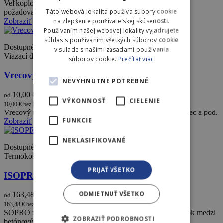
Veľkoplošná dištančná lišta sa používa na zabezpečenie
Táto webová lokalita používa súbory cookie
požadovanej výšky krytia pri betonáži
na zlepšenie používateľskej skúsenosti.
Zobraziť
Používaním našej webovej lokality vyjadrujete
súhlas s používaním všetkých súborov cookie
Dostupné
v súlade s našimi zásadami používania
Viazací drôt a klince
súborov cookie.
Prečítať viac
Vrecový upínač
NEVYHNUTNE POTREBNÉ
10,00 €
od
s DPH
VÝKONNOSŤ
CIELENIE
10,00 € bez DPH
Vrecový upínač slúži na uväzovanie oceľovej armatúry, vriec a pod.
FUNKCIE
Zobraziť
NEKLASIFIKOVANÉ
Dostupné
Termokoše
PRIJAŤ VŠETKO
ISOPRO A-IP40 K30
ODMIETNUŤ VŠETKO
163,48 €
od
s DPH
163,48 € bez DPH
SOPRO typ A-IP je tepelno izolačný, nosný spojovací prvok medzi
ZOBRAZIŤ PODROBNOSTI
betónovými časťami konštrukcie.