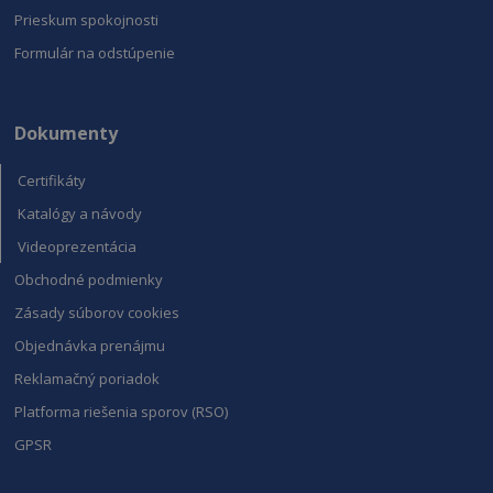
aplikáciami
Prieskum spokojnosti
založenými na
jazyku PHP.
Toto je
Formulár na odstúpenie
univerzálny
identifikátor
používaný na
údržbu
premenných
Dokumenty
relácií
používateľov.
Spravidla ide
Certifikáty
o náhodne
vygenerované
Katalógy a návody
číslo, spôsob
jeho použitia
Videoprezentácia
môže byť
špecifický pre
Obchodné podmienky
daný web, ale
dobrým
Zásady súborov cookies
príkladom je
udržanie
prihláseného
Objednávka prenájmu
stavu
používateľa
Reklamačný poriadok
medzi
stránkami.
Platforma riešenia sporov (RSO)
GPSR