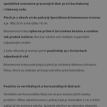
spoľahlivé utesnenie pracovných škár proti beztlakovej
i tlakovej vode
.
Plech je z oboch strán pokrytý špeciálnou bitumenovou vrstvou
a je dlhý 20 m a má výšku 16 cm.
Bitumenová vrstva
výborne priľne k čerstvému betónu a vznikne
tak pružná izolácia
, ktorá je odolná voči všetkým organickým
odpadovým vodám.
Z toho dôvodu je tesniaci plech
použiteľný aj v čistiarňach
odpadových vôd
.
Bitumenová vrstva pokrývajúca plech je chránená delenou ochranou
fóliou, ktorá sa odstráni až bezprostredne pred betonážou.
Použitie vo vertikálnych a horizontálnych škárach:
Vertikálne ani horizontálne škáry nie sú pre tesniaci plech žiadny
problém. Hĺbka zabetónovania v jednej časti je minimálne 3 cm a môže
siahať až do polovice plechu. Spojenie plechov sa vykonáva zlepením