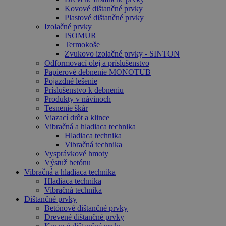
Kovové dištančné prvky
Plastové dištančné prvky
Izolačné prvky
ISOMUR
Termokoše
Zvukovo izolačné prvky - SINTON
Odformovací olej a príslušenstvo
Papierové debnenie MONOTUB
Pojazdné lešenie
Príslušenstvo k debneniu
Produkty v návinoch
Tesnenie škár
Viazací drôt a klince
Vibračná a hladiaca technika
Hladiaca technika
Vibračná technika
Vysprávkové hmoty
Výstuž betónu
Vibračná a hladiaca technika
Hladiaca technika
Vibračná technika
Dištančné prvky
Betónové dištančné prvky
Drevené dištančné prvky