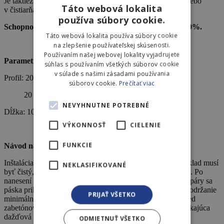
Je taktiež vhodné na použitie v nádržiach s pitnou vodou alebo
Táto webová lokalita
v čistiarňach odpadových vôd.
používa súbory cookie.
Schopnosť bobtnania je viac ako 100%, maximálne 600%.
Táto webová lokalita používa súbory cookie
na zlepšenie používateľskej skúsenosti.
Používaním našej webovej lokality vyjadrujete
Parametre:
súhlas s používaním všetkých súborov cookie
v súlade s našimi zásadami používania
Profil: 20 x 5 mm
súborov cookie.
Prečítať viac
20 x 10 mm
NEVYHNUTNE POTREBNÉ
Dĺžka: 10 m , 20 m
VÝKONNOSŤ
CIELENIE
FUNKCIE
Návod na použitie:
Inštalácia Flowstop pásky je jednoduchá a nenáročná. Podklad musí
NEKLASIFIKOVANÉ
byť čistý, suchý a nesmú sa na ňom nachádzať voľné časti . Po
nanesení lepidla na bobtnajúcu pásku POWER do stredu špáry sa
páska priloží na lepidlo a ľahko pritlačí. Je nutné dbať na dodržanie
PRIJAŤ VŠETKO
minimálne 8 cm betónovej krycej vrstvy vnútri výstuže. Pred
zabetónovaním nesmie páska ležať dlhú dobu vo vode. Stekajúca
dažďová voda bobtnanie neaktivuje.
ODMIETNUŤ VŠETKO