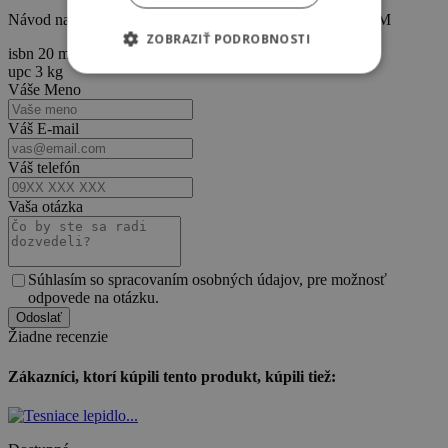
Návod na použitie video: https://youtu.be/CSTPOGCrAMM
ZOBRAZIŤ PODROBNOSTI
isbn
20 m
upc
3 kg
Váše Meno
Nevyhnutne potrebné
Výkonnosť
Váš E-mail
Cielenie
Funkcie
Váš telefón
Neklasifikované
Vaša otázka
Nevyhnutne potrebné súbory cookie
umožňujú základné funkcie webovej lokality,
ako prihlásenie používateľa a správa účtu.
Webová lokalita sa nedá správne používať bez
nevyhnutne potrebných súborov cookie.
Súhlasím so spracovaním osobných údajov, pre možnosť
odpovede na otázku.
Poskytovateľ
Uplynutie
Meno
Opis
/ Doména
platnosti
Žiadne recenzie
PHPSESSID
Cookies
Cookie
PHP.net
relácie
generované
eshop.tebau.sk
aplikáciami
Zákazníci, ktorí kúpili tento produkt, kúpili tiež:
založenými na
jazyku PHP.
Toto je
univerzálny
identifikátor