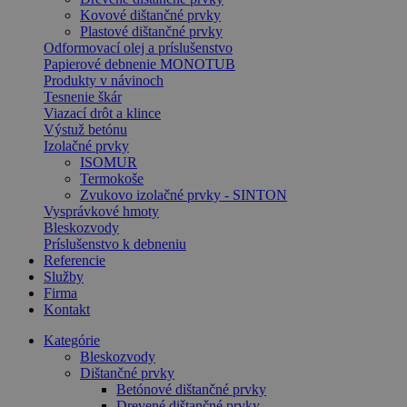
Kovové dištančné prvky
Plastové dištančné prvky
Odformovací olej a príslušenstvo
Papierové debnenie MONOTUB
Produkty v návinoch
Tesnenie škár
Viazací drôt a klince
Výstuž betónu
Izolačné prvky
ISOMUR
Termokoše
Zvukovo izolačné prvky - SINTON
Vysprávkové hmoty
Bleskozvody
Príslušenstvo k debneniu
Referencie
Služby
Firma
Kontakt
Kategórie
Bleskozvody
Dištančné prvky
Betónové dištančné prvky
Drevené dištančné prvky