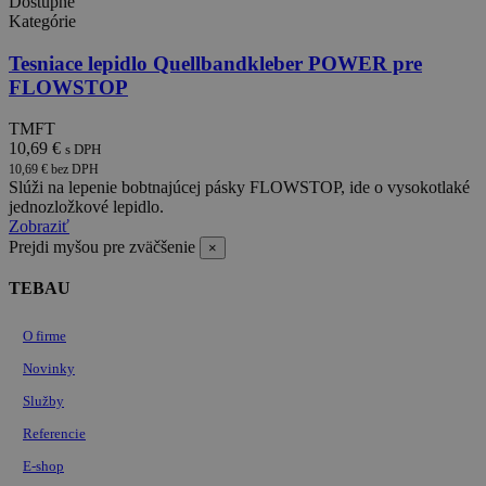
Dostupné
používaný na
Kategórie
údržbu
premenných
relácií
Tesniace lepidlo Quellbandkleber POWER pre
používateľov.
FLOWSTOP
Spravidla ide
o náhodne
vygenerované
TMFT
číslo, spôsob
10,69 €
jeho použitia
s DPH
môže byť
10,69 € bez DPH
špecifický pre
Slúži na lepenie bobtnajúcej pásky FLOWSTOP, ide o vysokotlaké
daný web, ale
jednozložkové lepidlo.
dobrým
príkladom je
Zobraziť
udržanie
Prejdi myšou pre zväčšenie
×
prihláseného
stavu
používateľa
TEBAU
medzi
stránkami.
O firme
Novinky
Služby
Poskytovateľ /
Uplynutie
Meno
Opis
Doména
platnosti
Referencie
PrestaShop-
.eshop.tebau.sk
20 dní
E-shop
Poskytovateľ
Uplynutie
Meno
Opis
[abcdef0123456789]
/ Doména
platnosti