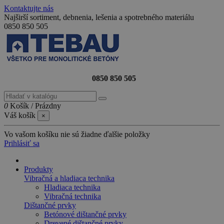
Kontaktujte nás
Najširší sortiment, debnenia, lešenia a spotrebného materiálu
0850 850 505
0850 850 505
0
Košík
/
Prázdny
Váš košík
×
Vo vašom košíku nie sú žiadne ďalšie položky
Prihlásiť sa
Produkty
Vibračná a hladiaca technika
Hladiaca technika
Vibračná technika
Dištančné prvky
Betónové dištančné prvky
Drevené dištančné prvky