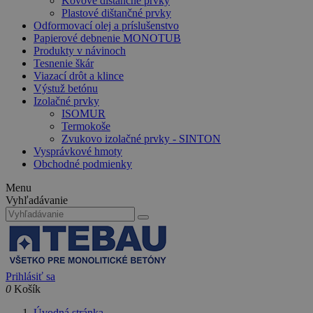
Kovové dištančné prvky
Plastové dištančné prvky
Odformovací olej a príslušenstvo
Papierové debnenie MONOTUB
Produkty v návinoch
Tesnenie škár
Viazací drôt a klince
Výstuž betónu
Izolačné prvky
ISOMUR
Termokoše
Zvukovo izolačné prvky - SINTON
Vysprávkové hmoty
Obchodné podmienky
Menu
Vyhľadávanie
Prihlásiť sa
0
Košík
Úvodná stránka