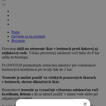
Popis
Opýtajte sa na produkt
Recenzie
Flowstop
slúži na utesnenie škár v betónoch proti tlakovej aj
netlakovej vode
. Vďaka preverenej odolnosti voči tlaku do 8 bar
spĺňa technológia
FLOWSTOP predpoklady nemeckej smernice pre vodotesnosť
betónových konštrukcií pre trvalý tlak do 2 bar.
Tesnenie je možné použiť vo všetkých pracovných škárach
v betónoch, okrem dilatačných škár
.
Bentonitové
tesnenie sa vyznačuje výbornou odolnosťou voči
kyselinám, liehom
a dá sa taktiež použiť v slanej vode alebo pri
odpadových vodách.
×