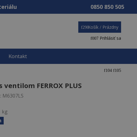
teriálu
0850 850 505
Košík
/
Prázdny
Prihlásiť sa
Kontakt
s ventilom FERROX PLUS
:
M6307LS
1 kg
m