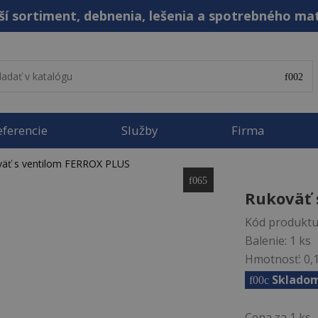
ší sortiment, debnenia, lešenia a spotrebného ma
eferencie
Služby
Firma
äť s ventilom FERROX PLUS
Rukoväť 
Kód produktu
Balenie:
1 ks
Hmotnosť:
0,
Sklado
Cena za 1 ks