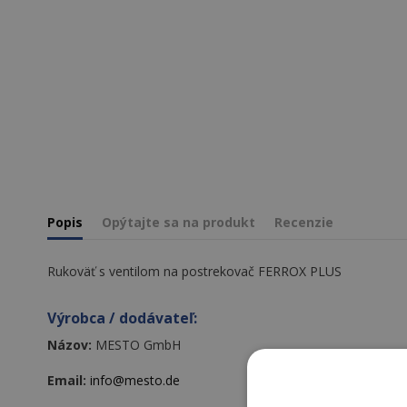
Popis
Opýtajte sa na produkt
Recenzie
Rukoväť s ventilom na postrekovač FERROX PLUS
Výrobca / dodávateľ:
Názov:
MESTO GmbH
Email:
info@mesto.de