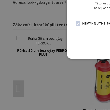
Adresa:
Ludwigsburger Strasse 71 , 716 91 Freiberg a.N., 
Táto webo
našej webo
Žiadne recenzie
Váše Meno
NEVYHNUTNE P
Zákazníci, ktorí kúpili tento produkt, kúpili tiež:
Váš E-mail
Váš telefón
Rúrka 50 cm bez dýzy FERROX
PLUS
Vaša otázka
Nev
Nevyhnutne potrebné súbor
Súhlasí
lokalita sa nedá správne 
Poskytova
Meno
/ Doména
PHPSESSID
PHP.net
eshop.teba