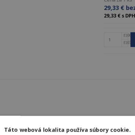
29,33 € b
29,33 € s DP
Táto webová lokalita používa súbory cookie.