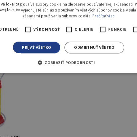
Nemecko
vá lokalita používa súbory cookie na zlepšenie používateľskej skúsenosti. 
vej lokality vyjadrujete súhlas s používaním všetkých súborov cookie v súla
zásadami používania súborov cookie.
Prečítať viac
OTREBNÉ
VÝKONNOSŤ
CIELENIE
FUNKCIE
PRIJAŤ VŠETKO
ODMIETNUŤ VŠETKO
Odformovací olej Solvera +
Tlakový po
Kanister 10 l
ZOBRAZIŤ PODROBNOSTI
yhnutne potrebné
Výkonnosť
Cielenie
Funkcie
Neklasifiko
y cookie umožňujú základné funkcie webovej lokality, ako prihlásenie používateľa
m so spracovaním osobných údajov, pre možnosť odpovede na otázk
používať bez nevyhnutne potrebných súborov cookie.
teľ
Uplynutie
Opis
platnosti
Cookies
Cookie generované aplikáciami založenými na jazyku PHP. Toto
relácie
identifikátor používaný na údržbu premenných relácií používate
u.sk
náhodne vygenerované číslo, spôsob jeho použitia môže byť šp