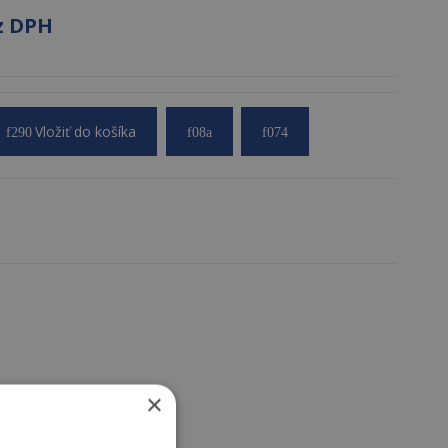
ez DPH
H
Vložiť do košíka
×